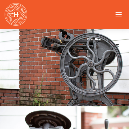
T
O
G
G
L
E
N
A
V
I
G
A
T
I
O
N